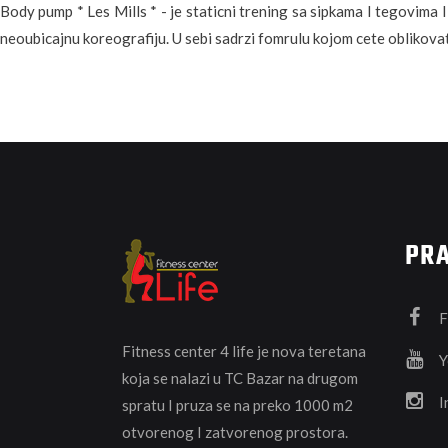
Body pump * Les Mills * - je staticni trening sa sipkama I tegovima 
neoubicajnu koreografiju. U sebi sadrzi fomrulu kojom cete oblikovati 
PRA
F
Fitness center 4 life je nova teretana
Y
koja se nalazi u TC Bazar na drugom
I
spratu I pruza se na preko 1000 m2
otvorenog I zatvorenog prostora.