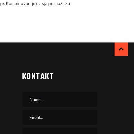
nage. Kombinovan je uz sjajnu muzicku
KONTAKT