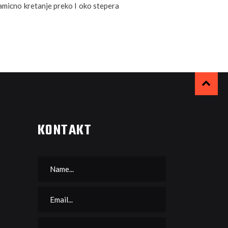
inamicno kretanje preko I oko stepera
KONTAKT