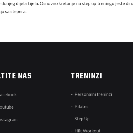
je donjeg dijela tijela. Osnovno kretanje na step up treningu jeste d
ju sa stepera.
TITE NAS
TRENINZI
- Personalni treninzi
acebook
- Pilates
outube
- Step Up
nstagram
- Hiit Workout