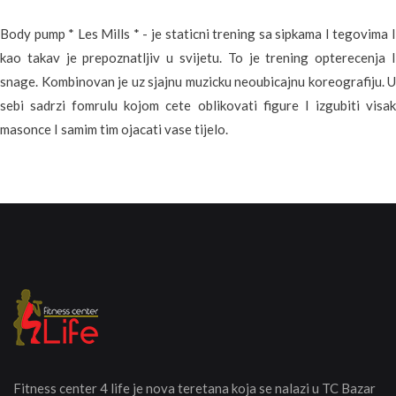
Body pump * Les Mills * - je staticni trening sa sipkama I tegovima I
kao takav je prepoznatljiv u svijetu. To je trening opterecenja I
snage. Kombinovan je uz sjajnu muzicku neoubicajnu koreografiju. U
sebi sadrzi fomrulu kojom cete oblikovati figure I izgubiti visak
masonce I samim tim ojacati vase tijelo.
Fitness center 4 life je nova teretana koja se nalazi u TC Bazar