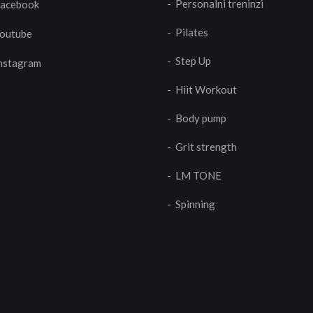
- Personalni treninzi
acebook
- Pilates
outube
- Step Up
nstagram
- Hiit Workout
- Body pump
- Grit strength
- LM TONE
- Spinning