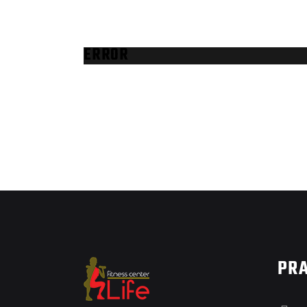
ERROR
PRA