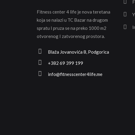
F
Fitness center 4 life je nova teretana
Y
koja se nalazi u TC Bazar na drugom
I
spratu I pruza se na preko 1000 m2
otvorenog I zatvorenog prostora.
Blaža Jovanovića 8, Podgorica
+382 69 399 199
info@fitnesscenter4life.me