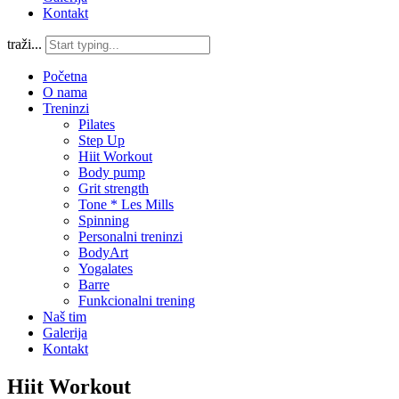
Kontakt
traži...
Početna
O nama
Treninzi
Pilates
Step Up
Hiit Workout
Body pump
Grit strength
Tone * Les Mills
Spinning
Personalni treninzi
BodyArt
Yogalates
Barre
Funkcionalni trening
Naš tim
Galerija
Kontakt
Hiit Workout