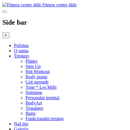
Fitness center 4life
Side bar
×
Početna
O nama
Treninzi
Pilates
Step Up
Hiit Workout
Body pump
Grit strength
Tone * Les Mills
Spinning
Personalni treninzi
BodyArt
Yogalates
Barre
Funkcionalni trening
Naš tim
Galerija