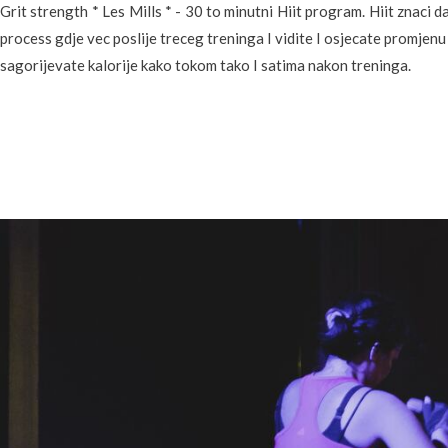
Grit strength * Les Mills * - 30 to minutni Hiit program. Hiit znaci d
process gdje vec poslije treceg treninga I vidite I osjecate promjen
sagorijevate kalorije kako tokom tako I satima nakon treninga.