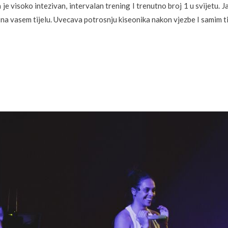
a je visoko intezivan, intervalan trening I trenutno broj 1 u svijetu. 
u na vasem tijelu. Uvecava potrosnju kiseonika nakon vjezbe I samim t