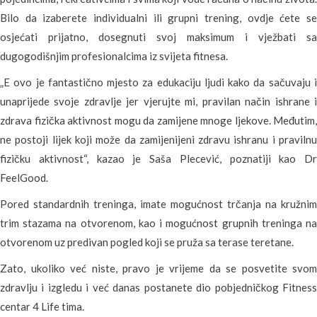
Bilo da izaberete individualni ili grupni trening, ovdje ćete se
osjećati prijatno, dosegnuti svoj maksimum i vježbati sa
dugogodišnjim profesionalcima iz svijeta fitnesa.
„E ovo je fantastično mjesto za edukaciju ljudi kako da sačuvaju i
unaprijede svoje zdravlje jer vjerujte mi, pravilan način ishrane i
zdrava fizička aktivnost mogu da zamijene mnoge ljekove. Međutim,
ne postoji lijek koji može da zamijenijeni zdravu ishranu i pravilnu
fizičku aktivnost“, kazao je Saša Plecević, poznatiji kao Dr
FeelGood.
Pored standardnih treninga, imate mogućnost trčanja na kružnim
trim stazama na otvorenom, kao i mogućnost grupnih treninga na
otvorenom uz predivan pogled koji se pruža sa terase teretane.
Zato, ukoliko već niste, pravo je vrijeme da se posvetite svom
zdravlju i izgledu i već danas postanete dio pobjedničkog Fitness
centar 4 Life tima.