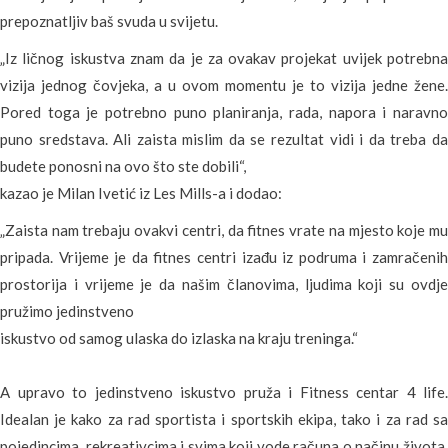
prepoznatljiv baš svuda u svijetu.
„Iz ličnog iskustva znam da je za ovakav projekat uvijek potrebna
vizija jednog čovjeka, a u ovom momentu je to vizija jedne žene.
Pored toga je potrebno puno planiranja, rada, napora i naravno
puno sredstava. Ali zaista mislim da se rezultat vidi i da treba da
budete ponosni na ovo što ste dobili“,
kazao je Milan Ivetić iz Les Mills-a i dodao:
„Zaista nam trebaju ovakvi centri, da fitnes vrate na mjesto koje mu
pripada. Vrijeme je da fitnes centri izađu iz podruma i zamračenih
prostorija i vrijeme je da našim članovima, ljudima koji su ovdje
pružimo jedinstveno
iskustvo od samog ulaska do izlaska na kraju treninga.“
A upravo to jedinstveno iskustvo pruža i Fitness centar 4 life.
Idealan je kako za rad sportista i sportskih ekipa, tako i za rad sa
pojedincima, rekreativcima i svima koji vode računa o načinu života.